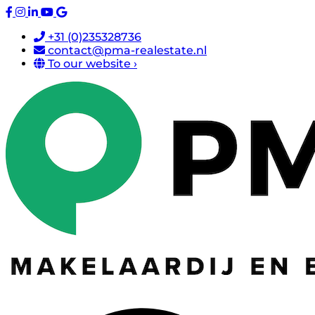
+31 (0)235328736
contact@pma-realestate.nl
To our website ›