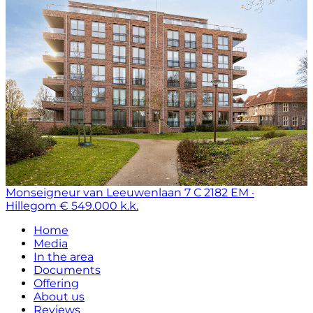
Monseigneur van Leeuwenlaan 7 C
2182 EM ·
Hillegom
€ 549.000 k.k.
Home
Media
In the area
Documents
Offering
About us
Reviews