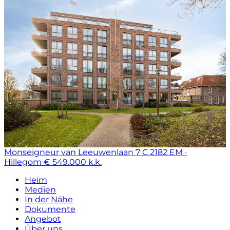
Monseigneur van Leeuwenlaan 7 C
2182 EM ·
Hillegom
€ 549.000 k.k.
Heim
Medien
In der Nähe
Dokumente
Angebot
Über uns