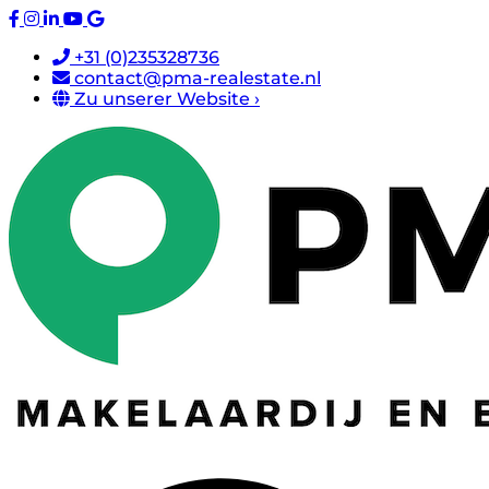
+31 (0)235328736
contact@pma-realestate.nl
Zu unserer Website ›