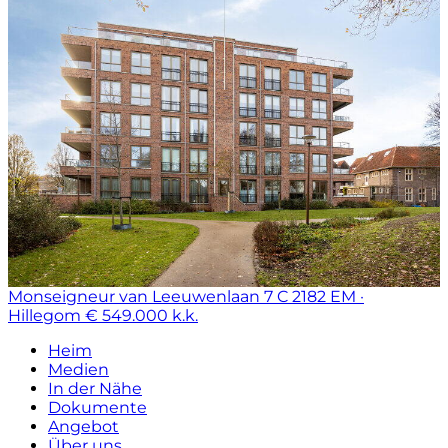
Monseigneur van Leeuwenlaan 7 C
2182 EM ·
Hillegom
€ 549.000 k.k.
Heim
Medien
In der Nähe
Dokumente
Angebot
Über uns