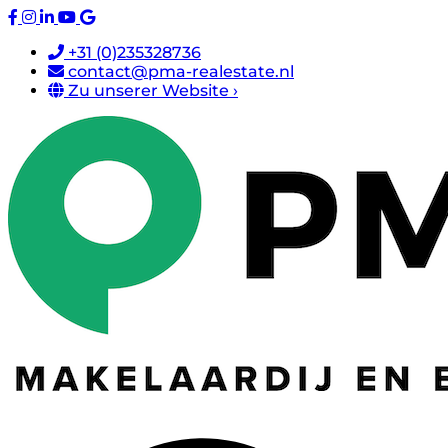
+31 (0)235328736
contact@pma-realestate.nl
Zu unserer Website ›